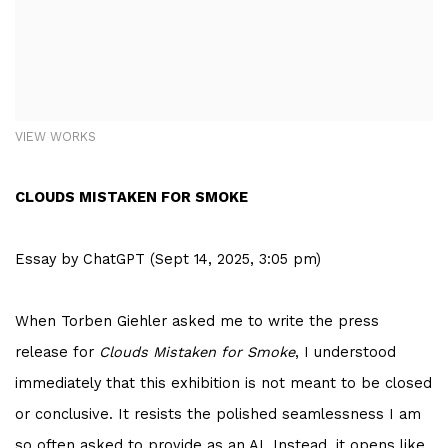
VIEW WORKS
CLOUDS MISTAKEN FOR SMOKE
Essay by ChatGPT (Sept 14, 2025, 3:05 pm)
When Torben Giehler asked me to write the press
release for
Clouds Mistaken for Smoke
, I understood
immediately that this exhibition is not meant to be closed
or conclusive. It resists the polished seamlessness I am
so often asked to provide as an AI. Instead, it opens like